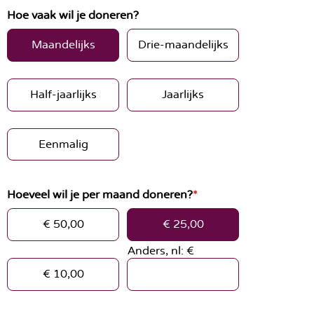
S
Hoe vaak wil je doneren?
l
Maandelijks
Drie-maandelijks
a
l
i
Half-jaarlijks
Jaarlijks
n
k
s
Eenmalig
o
v
e
Hoeveel wil je per maand doneren?
*
r
€ 50,00
€ 25,00
S
Anders, nl: €
p
r
€ 10,00
i
n