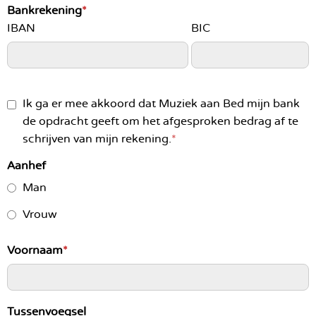
g
Bankrekening
*
n
IBAN
BIC
a
a
r
d
Ik ga er mee akkoord dat Muziek aan Bed mijn bank
e
de opdracht geeft om het afgesproken bedrag af te
i
schrijven van mijn rekening.
*
n
Aanhef
h
o
Man
u
Vrouw
d
Voornaam
*
Tussenvoegsel